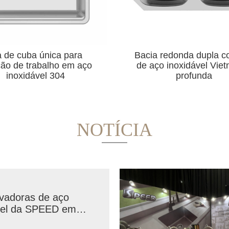
 redonda dupla cozinha
Pia de desenho para m
o inoxidável Vietnã pia
de banheiro sob a va
profunda
feita no Vietnã
NOTÍCIA
ovadoras de aço
vel da SPEED em
BIS