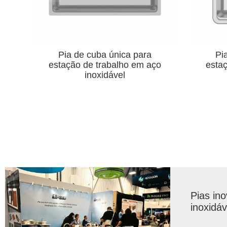
Pia de cuba única para
Bacia
o
estação de trabalho em aço
de aç
inoxidável 304
Pias in
inoxidá
2025 K