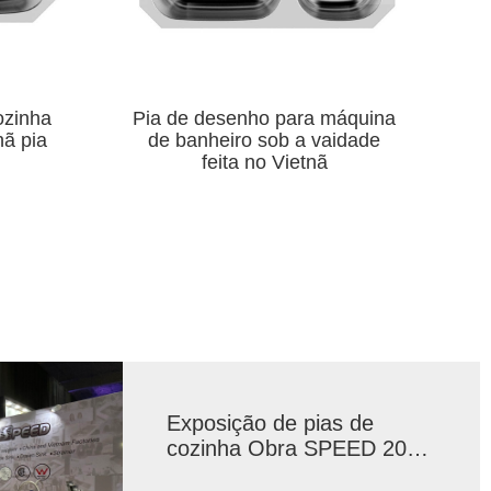
áquina
Pia prensada de cuba dupla de
Fe
idade
aço inoxidável 304 de
montagem superior
Exposição de pias de
cozinha Obra SPEED 2024
no México