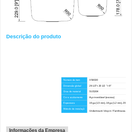
Descrição do produto
Número de item
VS6030
Dimensão global
29 1/2"× 20 1/2 "× 9"
Grau de material
SUS304
Cor e acabamento
Aço inoxidável (escova)
Espessura
16 ga (1,5 mm), 18 ga (1,2 mm), 20 ga (
Método de instalaçã
Undermount / drop in / Farmhouse-Avent
o
Raio de canto
Grande Esquina
Certificado
CE, CUPC, MARCA D'ÁGUA
Informações da Empresa
Tempo de espera
45 dias