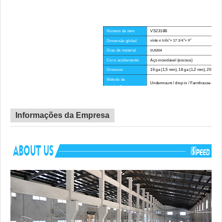
Número de item
VS2318B
Dimensão global
vinte e três"× 17 3/4"× 9"
Grau de material
SUS304
Cor e acabamento
Aço inoxidável (escova)
Grossura
16 ga (1,5 mm), 18 ga (1,2 mm), 20 ga (
Método de
Undermount / drop in / Farmhouse-Avent
instalação
Raio de canto
Grande Esquina
Certificado
CE, CUPC, MARCA D'ÁGUA
Informações da Empresa
Tempo de espera
45 dias
Vantagem
SEM direitos anti-dumping
Componentes
Hardware de montagem, modelo de recorte, 
incluídos
rolo, tubo de drenagem, placa de corte p