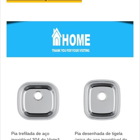
Pia trefilada de aço
Pia desenhada de tigela
inoxidável 304 do Vietnã
única de aço inoxidável do