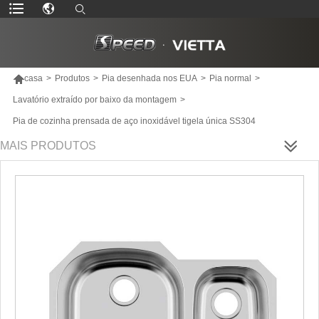

casa
>
Produtos
>
Pia desenhada nos EUA
>
Pia normal
>
Lavatório extraído por baixo da montagem
>
Pia de cozinha prensada de aço inoxidável tigela única SS304
MAIS PRODUTOS