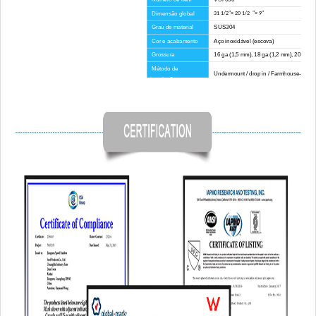
Dimensão global
31 1/2"× 20 1/2 "× 9"
Grau de material
SUS304
Cor e acabamento
Aço inoxidável (escova)
Grossura
16 ga (1,5 mm), 18 ga (1,2 mm), 20 ga (
Método de
Undermount / drop in / Farmhouse-Avent
instalação
Raio de canto
Grande Esquina
Certificado
CUPC
Tempo de espera
45 dias
Vantagem
SEM direitos anti-dumping
Componentes
Hardware de montagem, modelo de recorte, 
incluídos
rolo, tubo de drenagem, placa de corte p