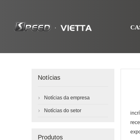
CA
Notícias
Notícias da empresa

A S
Notícias do setor

incr
rece
expo
Produtos