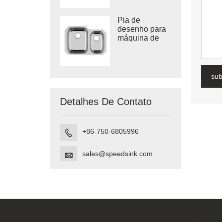
profunda
Pia de
desenho para
máquina de
banheiro sob a
vaidade feita
no Vietnã
su
Detalhes De Contato
+86-750-6805996

sales@speedsink.com
