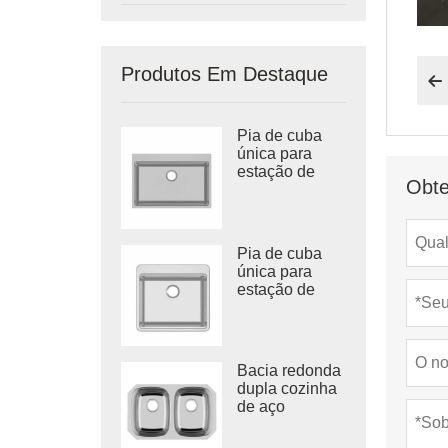
Produtos Em Destaque

Pia de cuba
única para
estação de
Obte
trabalho em
aço inoxidável
Pia de cuba
única para
estação de
trabalho em
aço inoxidável
304
Bacia redonda
dupla cozinha
de aço
inoxidável
Vietnã pia