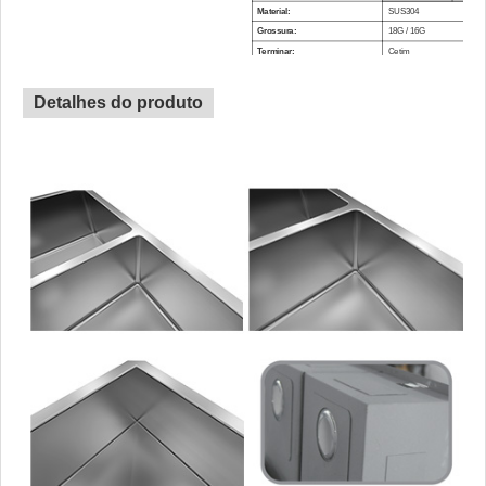
Material:
SUS304
Grossura:
18G / 16G
Terminar:
Cetim
Clipe de montagem:
Incluído
Almofada de amortecimento
Detalhes do produto
Incluído
de som:
Modelo de recorte:
Incluído
Ralo:
Não incluso
Pacote:
Pacote de papelão / palete