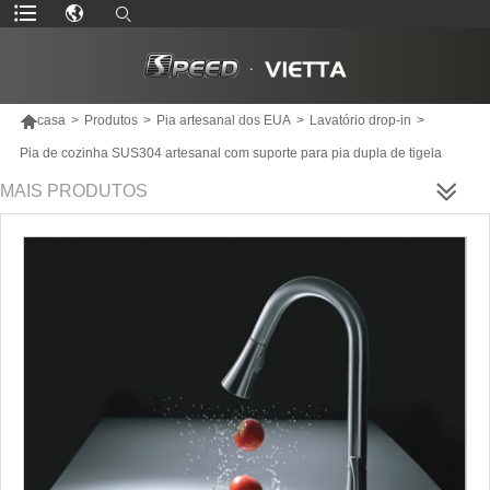

casa
>
Produtos
>
Pia artesanal dos EUA
>
Lavatório drop-in
>
Pia de cozinha SUS304 artesanal com suporte para pia dupla de tigela
MAIS PRODUTOS