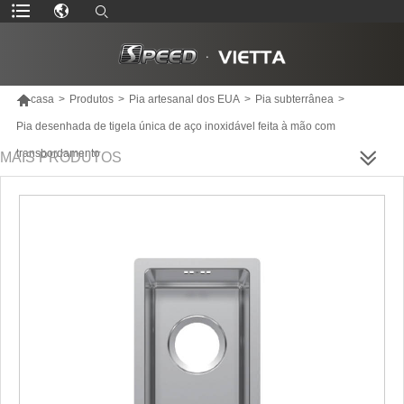

casa
>
Produtos
>
Pia artesanal dos EUA
>
Pia subterrânea
>
Pia desenhada de tigela única de aço inoxidável feita à mão com
transbordamento
MAIS PRODUTOS