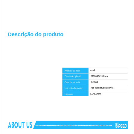
Descrição do produto
Número de item
HS18
Dimensão global
220X440X153mm
Grau de material
SUS304
Cor e Acabamento
Aço Inoxidável (Escova)
Grossura
1,0/1,2mm
Método de instalação
Submontagem
Tempo de espera
45 dias
Vantagem
SEM direitos anti-dumping
Hardware de montagem, modelo de recorte, fi
Componentes incluídos
tubo de drenagem, tábua de corte para opçã