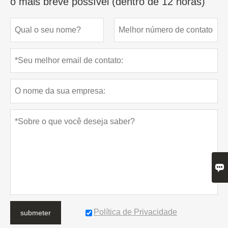
o mais breve possível (dentro de 12 horas)

Política de Privacidade
submeter