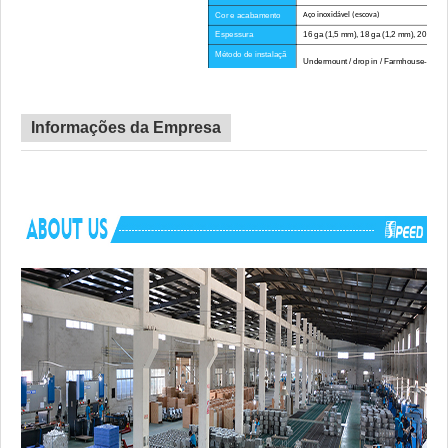
Cor e acabamento
Aço inoxidável (escova)
Espessura
16 ga (1,5 mm), 18 ga (1,2 mm), 20 ga (
Método de instalaçã
Undermount / drop in / Farmhouse-Avent
o
Raio de canto
Grande Esquina
Certificado
CUPC
Informações da Empresa
Tempo de espera
45 dias
Vantagem
SEM direitos antidumping
Componentes
Hardware de montagem, modelo de recorte, 
incluídos
rolo, tubo de drenagem, placa de corte p