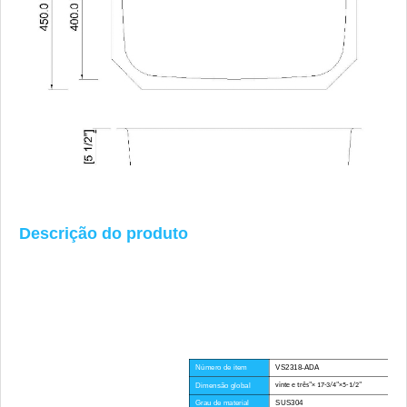
Descrição do produto
Número de item
VS2318-ADA
Dimensão global
vinte e três"× 17-3/4"×5-1/2"
Grau de material
SUS304