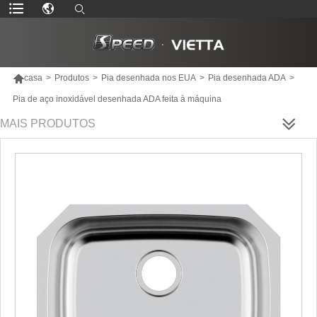

casa
>
Produtos
>
Pia desenhada nos EUA
>
Pia desenhada ADA
>
Pia de aço inoxidável desenhada ADA feita à máquina
MAIS PRODUTOS