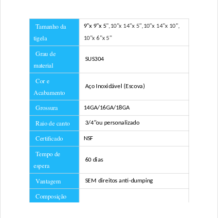
Tamanho da
9"x 9"x 5
",
10"x 14"x 5
",
10"x 14"x 10
",
tigela
10"x 6"x 5
"
Grau de
SUS304
material
Cor e
Aço Inoxidável (Escova)
Acabamento
Grossura
14GA/16GA/18GA
Raio de canto
3/4"
ou personalizado
Certificado
NSF
Tempo de
60 dias
espera
Vantagem
SEM direitos anti-dumping
Composição
incluída
Filtro