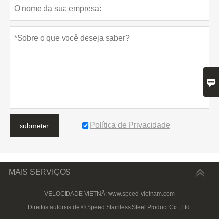

Política de Privacidade
submeter
MAIS SERVIÇOS
VELOCIDADE VIETNÃ: www.speed-vietnam.com
Direitos autorais de © Speed ​​Stainless Steel Product Co., Ltd.