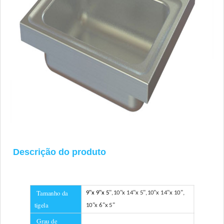
Descrição do produto
Tamanho da
9"x 9"x 5
",
10"x 14"x 5
",
10"x 14"x 10
",
tigela
10"x 6"x 5
"
Grau de