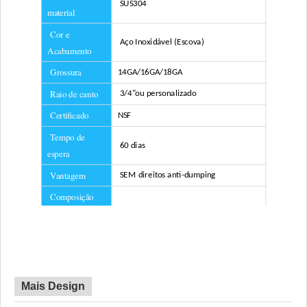
SUS304
material
Cor e
Aço Inoxidável (Escova)
Acabamento
Grossura
14GA/16GA/18GA
Raio de canto
3/4"
ou personalizado
Certificado
NSF
Tempo de
60 dias
espera
Vantagem
SEM direitos anti-dumping
Composição
incluída
Filtro
redes
Mais Design