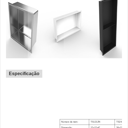
Especificação
Número de item:
TS1212N
TS2412N
Dimensão:
12x12x4"
24x12x4"