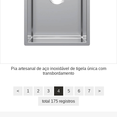
Pia artesanal de aço inoxidável de tigela única com
transbordamento
<
1
2
3
4
5
6
7
>
total 175 registros