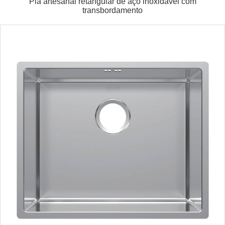
Pia artesanal retangular de aço inoxidável com
transbordamento