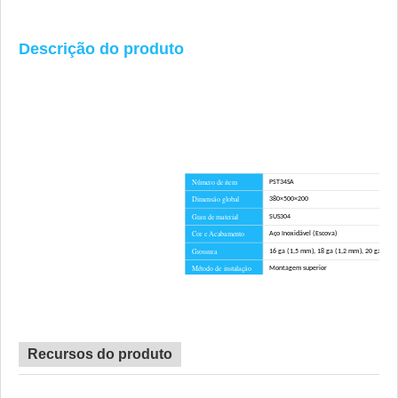
Descrição do produto
Número de item
PST34SA
Dimensão global
380×500×200
Grau de material
SUS304
Cor e Acabamento
Aço Inoxidável (Escova)
Grossura
16 ga (1,5 mm), 18 ga (1,2 mm), 20 ga (1,0
Método de instalação
Montagem superior
Raio de canto
R1
Certificado
CE, CSA, CUPC, MARCA D'ÁGUA
Tempo de espera
45 dias
Vantagem
SEM direitos anti-dumping
Recursos do produto
Hardware de montagem, modelo de recorte, fi
Componentes incluídos
tubo de drenagem, tábua de corte para opçã