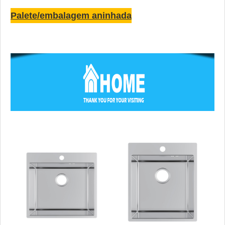
Palete/embalagem aninhada