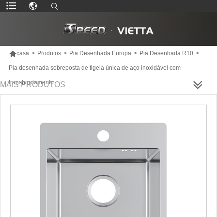

casa
>
Produtos
>
Pia Desenhada Europa
>
Pia Desenhada R10
>
Pia desenhada sobreposta de tigela única de aço inoxidável com
transbordamento
MAIS PRODUTOS