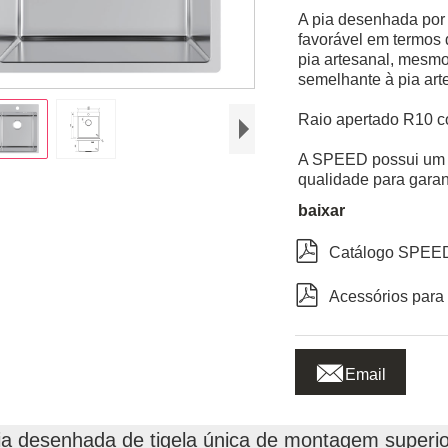
A pia desenhada por
favorável em termos
pia artesanal, mesmo
semelhante à pia art
Raio apertado R10 c
A SPEED possui um f
qualidade para garan
baixar

Catálogo SPEED 

Acessórios para 

Email
ia desenhada de tigela única de montagem superi