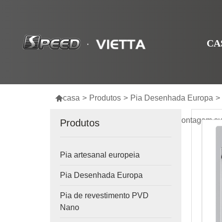
CA

casa
>
Produtos
>
Pia Desenhada Europa
>
Pia desenhada de tigela única de montagem su
Produtos
Pia artesanal europeia
Pia Desenhada Europa
Pia de revestimento PVD
Nano