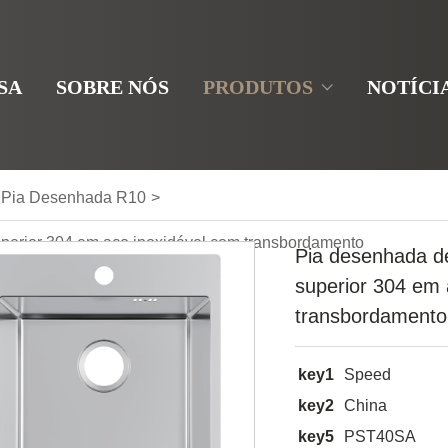
SA
SOBRE NÓS
PRODUTOS
NOTÍCI
Pia Desenhada R10
>
perior 304 em aço inoxidável com transbordamento
Pia desenhada d
superior 304 em 
transbordamento
key1
Speed
key2
China
key5
PST40SA