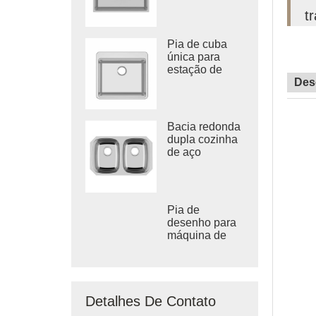
aço inoxidável
t
Pia de cuba
única para
estação de
trabalho em
Des
aço inoxidável
304
Bacia redonda
dupla cozinha
de aço
inoxidável
Vietnã pia
profunda
Pia de
desenho para
máquina de
banheiro sob a
vaidade feita
no Vietnã
Detalhes De Contato