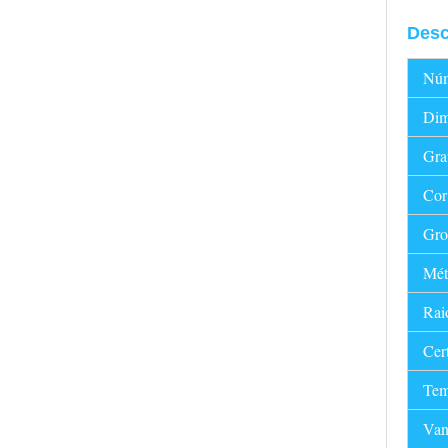
Desc
Núm
Dim
Grau
Cor
Gro
Méto
Raio
Cert
Tem
Van