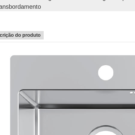
ransbordamento
crição do produto